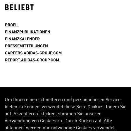
BELIEBT
PROFIL
FINANZPUBLIKATIONEN
FINANZKALENDER
PRESSEMITTEILUNGEN
CAREERS.ADIDAS-GROUP.COM
REPORT.ADIDAS-GROUP.COM
Um Ihnen einen schnelleren und persönlicheren Service
FOLGE UNS AUF
bieten zu können, verwendet diese Seite Cookies. Indem Sie
auf ‚Akzeptieren‘ klicken, stimmen Sie unserer
Alle Social Media Kanäle
Verwendung von Cookies zu. Durch Klicken auf ‚Alle
ablehnen‘ werden nur notwendige Cookies verwendet.