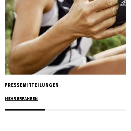
PRESSEMITTEILUNGEN
B
MEHR ERFAHREN
M