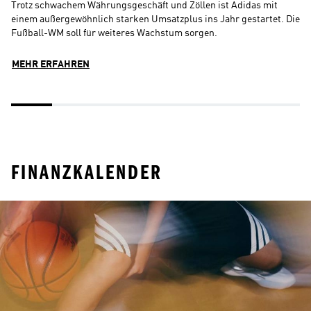
Trotz schwachem Währungsgeschäft und Zöllen ist Adidas mit 
D
einem außergewöhnlich starken Umsatzplus ins Jahr gestartet. Die 
a
Fußball-WM soll für weiteres Wachstum sorgen.
i
l
MEHR ERFAHREN
M
FINANZKALENDER