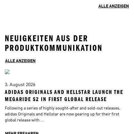
ALLE ANZEIGEN
NEUIGKEITEN AUS DER
PRODUKTKOMMUNIKATION
ALLE ANZEIGEN
3. August 2026
3
ADIDAS ORIGINALS AND HELLSTAR LAUNCH THE 
A
MEGARIDE S2 IN FIRST GLOBAL RELEASE
W
Following a series of highly sought-after and sold-out releases, 
T
adidas Originals and Hellstar are now gearing up for their first 
to
global release with ...
In
MEHR ERFAHREN
M