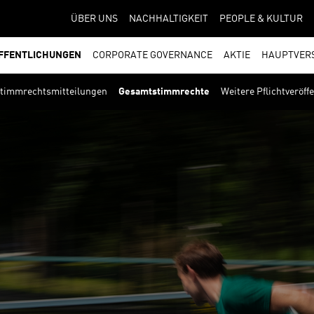
ÜBER UNS
NACHHALTIGKEIT
PEOPLE & KULTUR
FFENTLICHUNGEN
CORPORATE GOVERNANCE
AKTIE
HAUPTVER
timmrechtsmitteilungen
Gesamtstimmrechte
Weitere Pflichtveröff