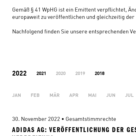
Gemäß § 41 WpHG ist ein Emittent verpflichtet, Ä
europaweit zu veröffentlichen und gleichzeitig der
Nachfolgend finden Sie unsere entsprechenden Ve
2022
2021
2020
2019
2018
JAN
FEB
MÄR
APR
MAI
JUN
JUL
30. November 2022
 • 
Gesamtstimmrechte
ADIDAS AG: VERÖFFENTLICHUNG DER GE