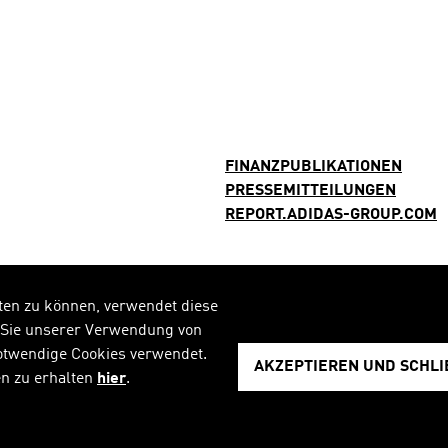
FINANZPUBLIKATIONEN
PRESSEMITTEILUNGEN
REPORT.ADIDAS-GROUP.COM
ten zu können, verwendet diese
n Sie unserer Verwendung von
notwendige Cookies verwendet.
AKZEPTIEREN UND SCHLIE
en zu erhalten
hier
.
Alles zur Marke adidas