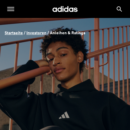
Startseite
 / 
Investoren
 / 
Anleihen & Ratings