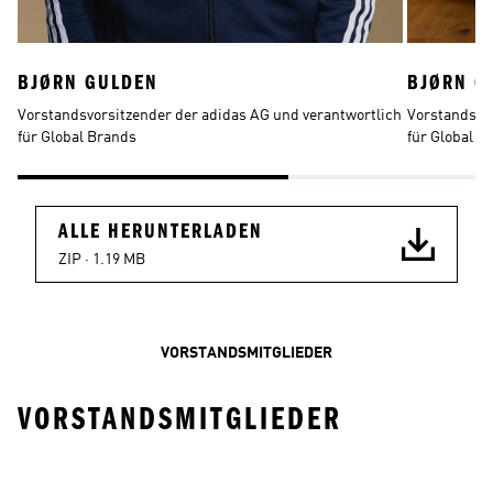
BJØRN GULDEN
BJØRN G
Vorstandsvorsitzender der adidas AG und verantwortlich 
Vorstandsvor
für Global Brands
für Global B
ALLE HERUNTERLADEN
ZIP · 
1.19 MB
VORSTANDSMITGLIEDER
VORSTANDSMITGLIEDER