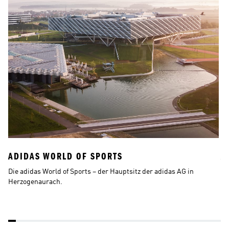
ADIDAS WORLD OF SPORTS
A
Die adidas World of Sports – der Hauptsitz der adidas AG in 
Da
Herzogenaurach.
He