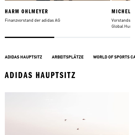
HARM OHLMEYER
MICHELL
Finanzvorstand der adidas AG
Vorstandsmit
Global Huma
ADIDAS HAUPTSITZ
ARBEITSPLÄTZE
WORLD OF SPORTS C
ADIDAS HAUPTSITZ