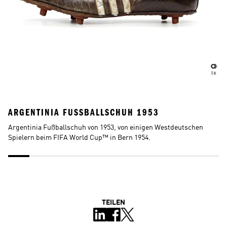
ARGENTINIA FUSSBALLSCHUH 1953
T
Argentinia Fußballschuh von 1953, von einigen Westdeutschen 
Te
Spielern beim FIFA World Cup™ in Bern 1954. 
ik
TEILEN