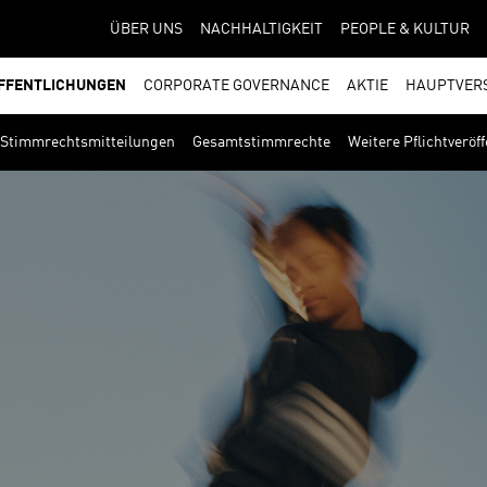
ÜBER UNS
NACHHALTIGKEIT
PEOPLE & KULTUR
FFENTLICHUNGEN
CORPORATE GOVERNANCE
AKTIE
HAUPTVER
Stimmrechtsmitteilungen
Gesamtstimmrechte
Weitere Pflichtveröf