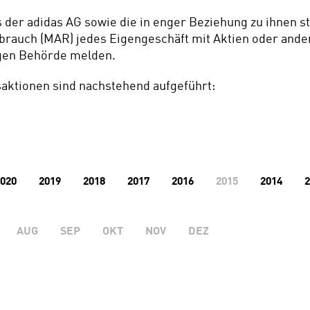
s der adidas AG sowie die in enger Beziehung zu ihnen
brauch (MAR) jedes Eigengeschäft mit Aktien oder ande
igen Behörde melden.
aktionen sind nachstehend aufgeführt:
020
2019
2018
2017
2016
2015
2014
2
AUG
SEP
OKT
NOV
DEZ