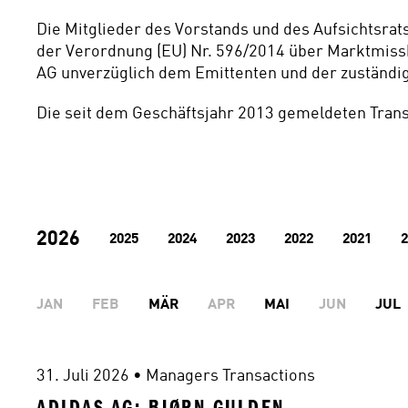
Die Mitglieder des Vorstands und des Aufsichtsrat
der Verordnung (EU) Nr. 596/2014 über Marktmiss
AG unverzüglich dem Emittenten und der zuständ
Die seit dem Geschäftsjahr 2013 gemeldeten Trans
2026
2025
2024
2023
2022
2021
2
JAN
FEB
MÄR
APR
MAI
JUN
JUL
31. Juli 2026
 • 
Managers Transactions
ADIDAS AG: BJØRN GULDEN