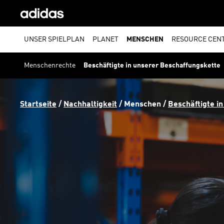
UNSER SPIELPLAN
PLANET
MENSCHEN
RESOURCE CEN
Menschenrechte
Beschäftigte in unserer Beschaffungskette
Startseite
 / 
Nachhaltigkeit
 / 
Menschen
 / 
Beschäftigte i