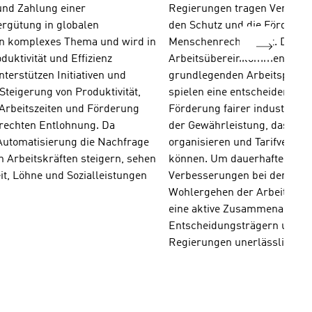
nd Zahlung einer 
Regierungen tragen Verantwo
gütung in globalen 
den Schutz und die Förderung
ein komplexes Thema und wird in 
Menschenrechte geht. Dazu m
uktivität und Effizienz 
Arbeitsübereinkommen der IL
nterstützen Initiativen und 
grundlegenden Arbeitsprinzipi
Steigerung von Produktivität, 
spielen eine entscheidende Ro
Arbeitszeiten und Förderung 
Förderung fairer industriell
rechten Entlohnung. Da 
der Gewährleistung, dass Arbe
Automatisierung die Nachfrage 
organisieren und Tarifverhan
n Arbeitskräften steigern, sehen 
können. Um dauerhafte, bran
it, Löhne und Sozialleistungen 
Verbesserungen bei den Löh
Wohlergehen der Arbeitskräfte
eine aktive Zusammenarbeit m
Entscheidungsträgern und na
Regierungen unerlässlich.