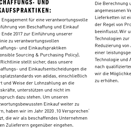
CHAFFUNGS- UND 
Die Berechnung u
KAUFSPRAKTIKEN:
angemessenen Ver
Lieferketten ist 
 Engagement für eine verantwortungsvolle 
der Regel von Prod
führung von Beschaffung und Einkauf 
beeinflusst. Wir u
e Ende 2017 zur Einführung unserer 
Technologien zur 
inie zu verantwortungsvollen 
Reduzierung von 
affungs- und Einkaufspraktiken 
einer leistungsge
onsible Sourcing & Purchasing Policy). 
Technologie und 
Richtlinie stellt sicher, dass unsere 
nach qualifizierte
affungs- und Einkaufsentscheidungen die 
wir die Möglichke
splatzstandards von adidas, einschließlich 
zu erhöhen.
rt und Weise der Lohnzahlung an die 
skräfte, unterstützen und nicht im 
spruch dazu stehen. Um unseren 
twortungsbewussten Einkauf weiter zu 
rn, haben wir im Jahr 2020 ‚10 Versprechen‘ 
zt, die wir als beschaffendes Unternehmen 
en Zulieferern gegenüber eingehen.