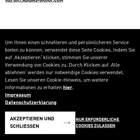
REPORT.ADIDAS-GROUP.COM
Um Ihnen einen schnelleren und persönlicheren Service
FOLGE UNS AUF
bieten zu können, verwendet diese Seite Cookies. Indem Sie
auf ‚Akzeptieren‘ klicken, stimmen Sie unserer
Alle Social Media Kanäle
Verwendung von Cookies zu. Durch Klicken auf ‚Alle
ablehnen‘ werden nur notwendige Cookies verwendet.
RSS
FAQ
Lesen Sie unseren Cookie-Hinweis, um weitere
Informationen zu erhalten
hier
.
Sitemap
Kontakt
Impressum
Impressum
Rechtliche Hinweise
Datenschutzerklarung
Datenschutzerklärung
Cookie-Hinweis
AKZEPTIEREN UND
NUR ERFORDERLICHE 
COOKIES ZULASSEN
Deutsch
SCHLIESSEN