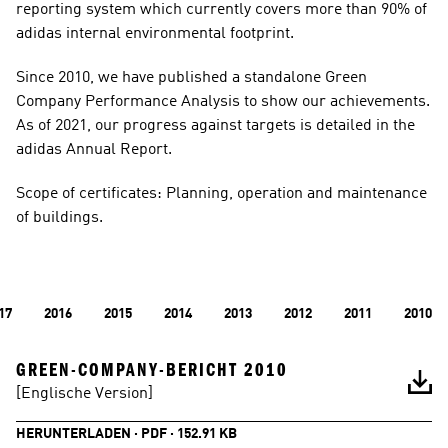
reporting system which currently covers more than 90% of 
adidas internal environmental footprint.
Since 2010, we have published a standalone Green 
Company Performance Analysis to show our achievements. 
As of 2021, our progress against targets is detailed in the 
adidas Annual Report. 
Scope of certificates: Planning, operation and maintenance 
of buildings. 
17
2016
2015
2014
2013
2012
2011
2010
GREEN-COMPANY-BERICHT 2010
[Englische Version]
HERUNTERLADEN · PDF · 152.91 KB