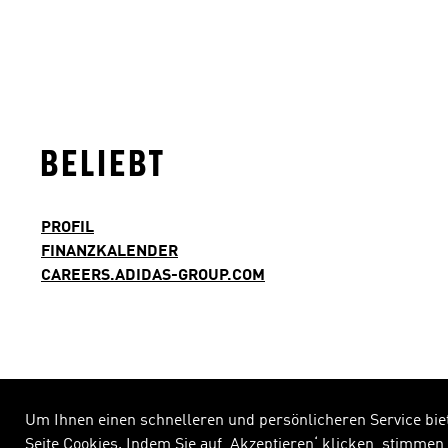
BELIEBT
PROFIL
FINANZKALENDER
CAREERS.ADIDAS-GROUP.COM
Um Ihnen einen schnelleren und persönlicheren Service bie
Seite Cookies. Indem Sie auf ‚Akzeptieren‘ klicken, stimme