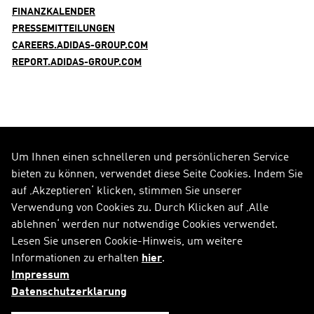
FINANZKALENDER
PRESSEMITTEILUNGEN
CAREERS.ADIDAS-GROUP.COM
REPORT.ADIDAS-GROUP.COM
Um Ihnen einen schnelleren und persönlicheren Service
FOLGE UNS AUF
bieten zu können, verwendet diese Seite Cookies. Indem Sie
auf ‚Akzeptieren‘ klicken, stimmen Sie unserer
Alle Social Media Kanäle
Verwendung von Cookies zu. Durch Klicken auf ‚Alle
ablehnen‘ werden nur notwendige Cookies verwendet.
RSS
FAQ
Lesen Sie unseren Cookie-Hinweis, um weitere
Informationen zu erhalten
hier
.
Sitemap
Kontakt
Impressum
Impressum
Rechtliche Hinweise
Datenschutzerklarung