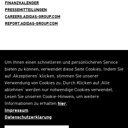
FINANZKALENDER
PRESSEMITTEILUNGEN
CAREERS.ADIDAS-GROUP.COM
REPORT.ADIDAS-GROUP.COM
Um Ihnen einen schnelleren und persönlicheren Service
FOLGE UNS AUF
bieten zu können, verwendet diese Seite Cookies. Indem Sie
auf ‚Akzeptieren‘ klicken, stimmen Sie unserer
Alle Social Media Kanäle
Verwendung von Cookies zu. Durch Klicken auf ‚Alle
ablehnen‘ werden nur notwendige Cookies verwendet.
RSS
FAQ
Lesen Sie unseren Cookie-Hinweis, um weitere
Informationen zu erhalten
hier
.
Sitemap
Kontakt
Impressum
Impressum
Rechtliche Hinweise
Datenschutzerklarung
Datenschutzerklärung
Cookie-Hinweis