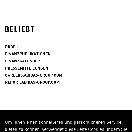
BELIEBT
PROFIL
FINANZPUBLIKATIONEN
FINANZKALENDER
PRESSEMITTEILUNGEN
CAREERS.ADIDAS-GROUP.COM
REPORT.ADIDAS-GROUP.COM
Um Ihnen einen schnelleren und persönlicheren Service
FOLGE UNS AUF
bieten zu können, verwendet diese Seite Cookies. Indem Sie