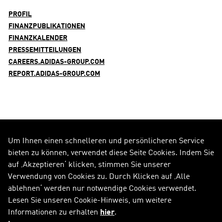
PROFIL
FINANZPUBLIKATIONEN
FINANZKALENDER
PRESSEMITTEILUNGEN
CAREERS.ADIDAS-GROUP.COM
REPORT.ADIDAS-GROUP.COM
Um Ihnen einen schnelleren und persönlicheren Service
FOLGE UNS AUF
bieten zu können, verwendet diese Seite Cookies. Indem Sie
auf ‚Akzeptieren‘ klicken, stimmen Sie unserer
Alle Social Media Kanäle
Verwendung von Cookies zu. Durch Klicken auf ‚Alle
ablehnen‘ werden nur notwendige Cookies verwendet.
RSS
FAQ
Lesen Sie unseren Cookie-Hinweis, um weitere
Informationen zu erhalten
hier
.
Sitemap
Kontakt