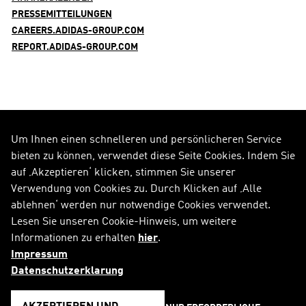
PRESSEMITTEILUNGEN
CAREERS.ADIDAS-GROUP.COM
REPORT.ADIDAS-GROUP.COM
Um Ihnen einen schnelleren und persönlicheren Service
FOLGE UNS AUF
bieten zu können, verwendet diese Seite Cookies. Indem Sie
auf ‚Akzeptieren‘ klicken, stimmen Sie unserer
Alle Social Media Kanäle
Verwendung von Cookies zu. Durch Klicken auf ‚Alle
ablehnen‘ werden nur notwendige Cookies verwendet.
RSS
FAQ
Lesen Sie unseren Cookie-Hinweis, um weitere
Informationen zu erhalten
hier
.
Sitemap
Kontakt
Impressum
Impressum
Rechtliche Hinweise
Datenschutzerklarung
Datenschutzerklärung
Cookie-Hinweis