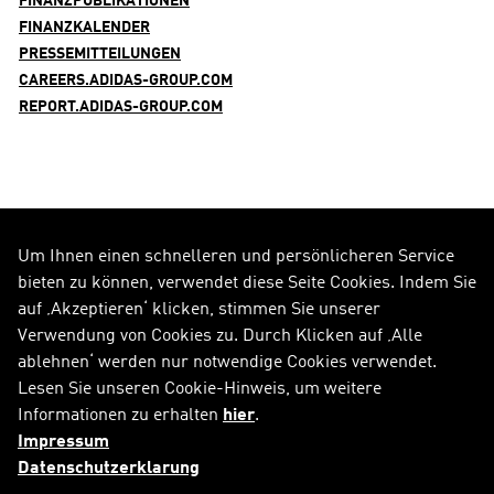
FINANZPUBLIKATIONEN
FINANZKALENDER
PRESSEMITTEILUNGEN
CAREERS.ADIDAS-GROUP.COM
REPORT.ADIDAS-GROUP.COM
Um Ihnen einen schnelleren und persönlicheren Service
FOLGE UNS AUF
bieten zu können, verwendet diese Seite Cookies. Indem Sie
auf ‚Akzeptieren‘ klicken, stimmen Sie unserer
Alle Social Media Kanäle
Verwendung von Cookies zu. Durch Klicken auf ‚Alle
ablehnen‘ werden nur notwendige Cookies verwendet.
RSS
FAQ
Lesen Sie unseren Cookie-Hinweis, um weitere
Informationen zu erhalten
hier
.
Sitemap
Kontakt
Impressum
Impressum
Rechtliche Hinweise
Datenschutzerklarung