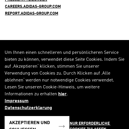
CAREERS.ADIDAS-GROUP.COM
REPORT.ADIDAS-GROUP.COM
Um Ihnen einen schnelleren und persönlicheren Service
FOLGE UNS AUF
bieten zu können, verwendet diese Seite Cookies. Indem Sie
auf ‚Akzeptieren‘ klicken, stimmen Sie unserer
Alle Social Media Kanäle
Verwendung von Cookies zu. Durch Klicken auf ‚Alle
ablehnen‘ werden nur notwendige Cookies verwendet.
RSS
FAQ
Lesen Sie unseren Cookie-Hinweis, um weitere
Informationen zu erhalten
hier
.
Sitemap
Kontakt
Impressum
Impressum
Rechtliche Hinweise
Datenschutzerklarung
Datenschutzerklärung
Cookie-Hinweis
AKZEPTIEREN UND
NUR ERFORDERLICHE 