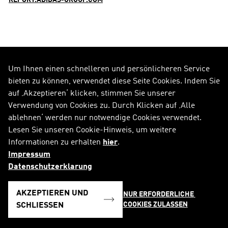
REPORT.ADIDAS-GROUP.COM
Um Ihnen einen schnelleren und persönlicheren Service
FOLGE UNS AUF
bieten zu können, verwendet diese Seite Cookies. Indem Sie
auf ‚Akzeptieren‘ klicken, stimmen Sie unserer
Alle Social Media Kanäle
Verwendung von Cookies zu. Durch Klicken auf ‚Alle
ablehnen‘ werden nur notwendige Cookies verwendet.
RSS
FAQ
Lesen Sie unseren Cookie-Hinweis, um weitere
Informationen zu erhalten
hier
.
Sitemap
Kontakt
Impressum
Impressum
Rechtliche Hinweise
Datenschutzerklarung
Datenschutzerklärung
Cookie-Hinweis
AKZEPTIEREN UND
NUR ERFORDERLICHE 
COOKIES ZULASSEN
Deutsch
SCHLIESSEN