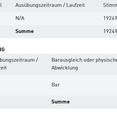
l
Ausübungs­zeitraum / Laufzeit
Stimm
N/A
1924
Summe
1924
HG
bungs­zeitraum /
Barausgleich oder physisch
eit
Abwicklung
Bar
Summe