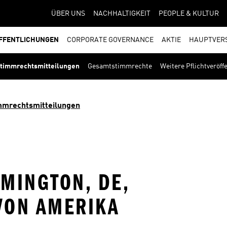
ÜBER UNS
NACHHALTIGKEIT
PEOPLE & KULTUR
FFENTLICHUNGEN
CORPORATE GOVERNANCE
AKTIE
HAUPTVER
timmrechtsmitteilungen
Gesamtstimmrechte
Weitere Pflichtveröf
mmrechtsmitteilungen
LMINGTON, DE,
VON AMERIKA