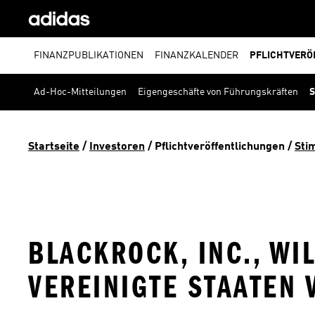
FINANZPUBLIKATIONEN
FINANZKALENDER
PFLICHTVERÖ
Ad-Hoc-Mitteilungen
Eigengeschäfte von Führungskräften
S
Startseite
 / 
Investoren
 / 
Pflichtveröffentlichungen
 / 
Sti
BLACKROCK, INC., WI
VEREINIGTE STAATEN 