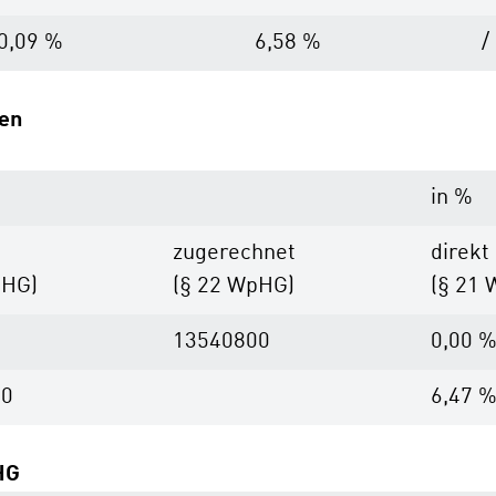
0,09 %
6,58 %
/
den
in %
zugerechnet
direkt
pHG)
(§ 22 WpHG)
(§ 21
13540800
0,00 
00
6,47 
HG