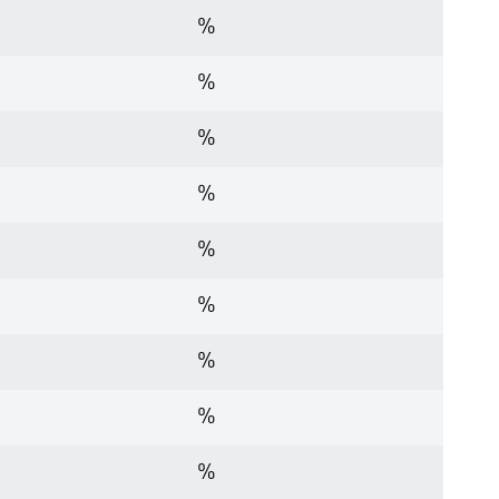
%
%
%
%
%
%
%
%
%