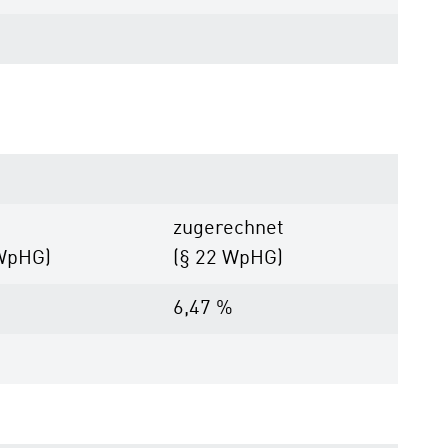
zugerechnet
 WpHG)
(§ 22 WpHG)
%
6,47 %
%