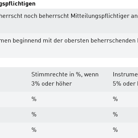
gspflichtigen
 beherrscht noch beherrscht Mitteilungspflichtige
ehmen beginnend mit der obersten beherrschende
Stimmrechte in %, wenn
Instrume
3% oder höher
5% oder 
%
%
%
%
%
%