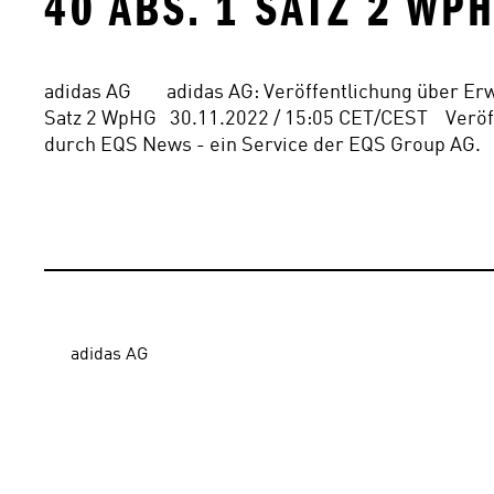
0 ABS. 1 SATZ 2 WPH
adidas AG        adidas AG: Veröffentlichung über E
Satz 2 WpHG   30.11.2022 / 15:05 CET/CEST    Verö
durch EQS News - ein Service der EQS Group AG.   F
adidas AG
