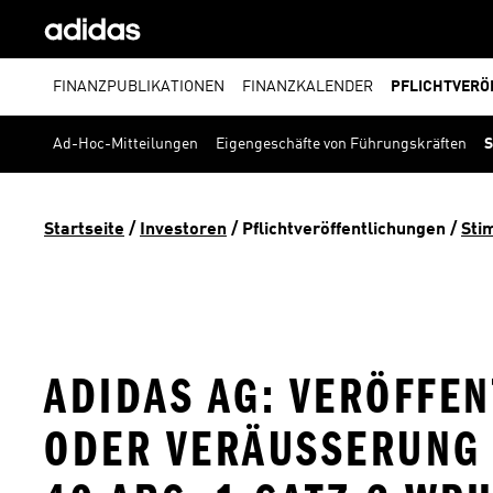
FINANZPUBLIKATIONEN
FINANZKALENDER
PFLICHTVERÖ
Ad-Hoc-Mitteilungen
Eigengeschäfte von Führungskräften
S
Startseite
 / 
Investoren
 / 
Pflichtveröffentlichungen
 / 
Sti
ADIDAS AG: VERÖFFE
ODER VERÄUSSERUNG E