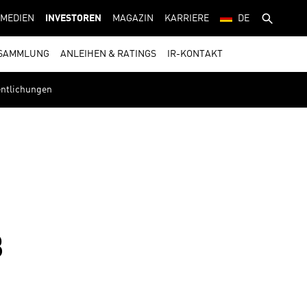
MEDIEN
INVESTOREN
MAGAZIN
KARRIERE
DE
SAMMLUNG
ANLEIHEN & RATINGS
IR-KONTAKT
fentlichungen
B
4