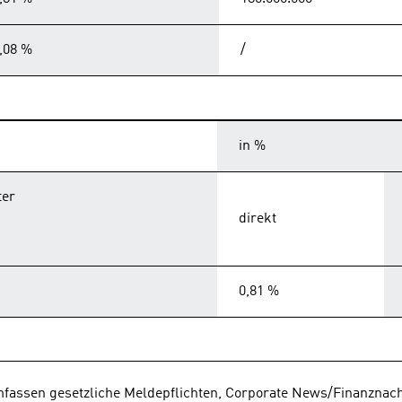
,08 %
/
in %
ter
direkt
0,81 %
mfassen gesetzliche Meldepflichten, Corporate News/Finanznach