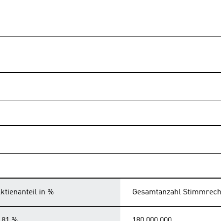
ktienanteil in %
Gesamtanzahl Stimmrecht
,81 %
180.000.000