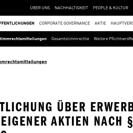
ÜBER UNS
NACHHALTIGKEIT
PEOPLE & KULTUR
FFENTLICHUNGEN
CORPORATE GOVERNANCE
AKTIE
HAUPTVER
timmrechtsmitteilungen
Gesamtstimmrechte
Weitere Pflichtveröf
mmrechtsmitteilungen
NTLICHUNG ÜBER ERWER
IGENER AKTIEN NACH § 