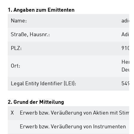
1. Angaben zum Emittenten
Name:
adid
Straße, Hausnr.:
Adi-
PLZ:
9107
Herz
Ort:
Deut
Legal Entity Identifier (LEI):
5493
2. Grund der Mitteilung
X
Erwerb bzw. Veräußerung von Aktien mit Stim
Erwerb bzw. Veräußerung von Instrumenten