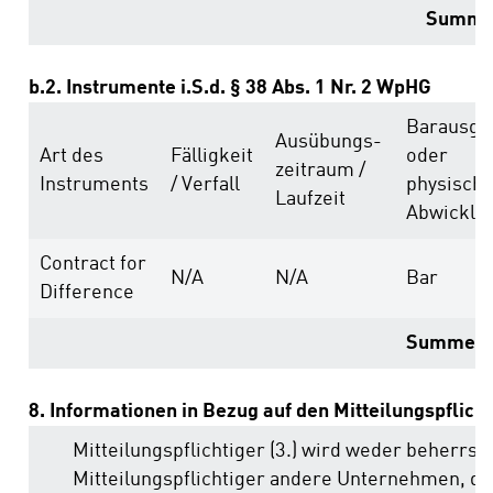
Summ
b.2. Instrumente i.S.d. § 38 Abs. 1 Nr. 2 WpHG
Barausgl
Ausübungs­
Art des
Fälligkeit
oder
zeitraum /
Instruments
/ Verfall
physisch
Laufzeit
Abwicklu
Contract for
N/A
N/A
Bar
Difference
Summe
8. Informationen in Bezug auf den Mitteilungspflich
Mitteilungspflichtiger (3.) wird weder beherrs
Mitteilungspflichtiger andere Unternehmen, di