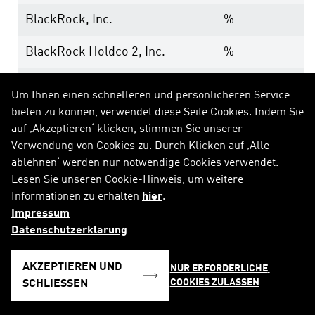
BlackRock, Inc.
%
BlackRock Holdco 2, Inc.
%
BlackRock Financial
%
Um Ihnen einen schnelleren und persönlicheren Service
Management, Inc.
bieten zu können, verwendet diese Seite Cookies. Indem Sie
auf ‚Akzeptieren‘ klicken, stimmen Sie unserer
BlackRock International
%
Verwendung von Cookies zu. Durch Klicken auf ‚Alle
Holdings, Inc.
ablehnen‘ werden nur notwendige Cookies verwendet.
Lesen Sie unseren Cookie-Hinweis, um weitere
BR Jersey International
%
Informationen zu erhalten
hier
.
Holdings L.P.
Impressum
Datenschutzerklarung
BlackRock Holdco 3, LLC
%
AKZEPTIEREN UND
BlackRock Cayman 1 LP
%
NUR ERFORDERLICHE 
COOKIES ZULASSEN
SCHLIESSEN
BlackRock Cayman West Bay
%