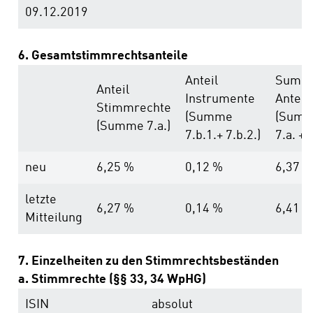
09.12.2019
6. Gesamtstimmrechtsanteile
Anteil
Summ
Anteil
Instrumente
Anteil
Stimmrechte
(Summe
(Sum
(Summe 7.a.)
7.b.1.+ 7.b.2.)
7.a. + 7
neu
6,25 %
0,12 %
6,37 %
letzte
6,27 %
0,14 %
6,41 %
Mitteilung
7. Einzelheiten zu den Stimmrechtsbeständen
a. Stimmrechte (§§ 33, 34 WpHG)
ISIN
absolut