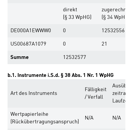
direkt
zugerechne
(§ 33 WpHG)
(§ 34 WpHG)
DE000A1EWWW0
0
12532556
US00687A1079
0
21
Summe
12532577
b.1. Instrumente i.S.d. § 38 Abs. 1 Nr. 1 WpHG
Ausübu
Fälligkeit
Art des Instruments
zeitrau
/ Verfall
Laufzei
Wertpapierleihe
N/A
N/A
(Rückübertragungsanspruch)