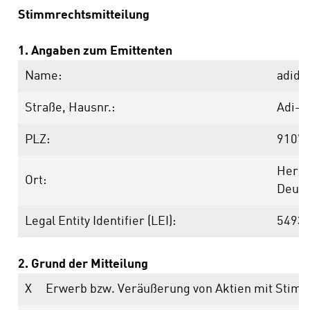
Stimmrechtsmitteilung
1. Angaben zum Emittenten
Name:
adida
Straße, Hausnr.:
Adi-D
PLZ:
9107
Herzo
Ort:
Deuts
Legal Entity Identifier (LEI):
5493
2. Grund der Mitteilung
X
Erwerb bzw. Veräußerung von Aktien mit Stim