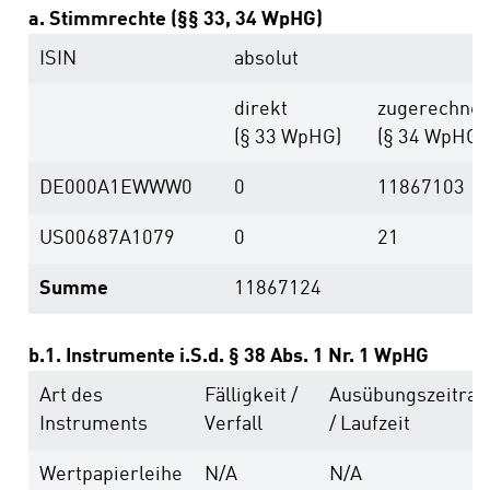
a. Stimmrechte (§§ 33, 34 WpHG)
ISIN
absolut
direkt
zugerechnet
(§ 33 WpHG)
(§ 34 WpHG)
DE000A1EWWW0
0
11867103
US00687A1079
0
21
Summe
11867124
b.1. Instrumente i.S.d. § 38 Abs. 1 Nr. 1 WpHG
Art des
Fälligkeit /
Ausübungs­zeitra
Instruments
Verfall
/ Laufzeit
Wertpapierleihe
N/A
N/A