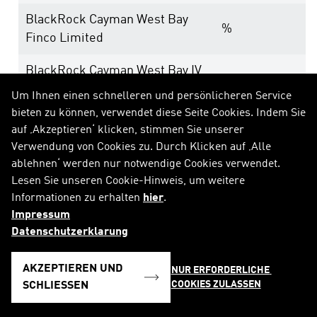
BlackRock Cayman West Bay
%
Finco Limited
BlackRock Cayman West Bay IV
%
Limited
Um Ihnen einen schnelleren und persönlicheren Service
bieten zu können, verwendet diese Seite Cookies. Indem Sie
BlackRock Group Limited
%
auf ‚Akzeptieren‘ klicken, stimmen Sie unserer
Verwendung von Cookies zu. Durch Klicken auf ‚Alle
BlackRock Luxembourg Holdco
%
ablehnen‘ werden nur notwendige Cookies verwendet.
S.a.r.l.
Lesen Sie unseren Cookie-Hinweis, um weitere
Informationen zu erhalten
hier
.
BlackRock UK Holdco Limited
%
Impressum
Datenschutzerklarung
BlackRock Asset Management
%
Schweiz AG
AKZEPTIEREN UND
NUR ERFORDERLICHE 
COOKIES ZULASSEN
SCHLIESSEN
-
%