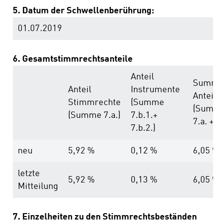
5. Datum der Schwellenberührung:
01.07.2019
6. Gesamtstimmrechtsanteile
Anteil
Summ
Anteil
Instrumente
Anteile
Stimmrechte
(Summe
(Summ
(Summe 7.a.)
7.b.1.+
7.a. + 7
7.b.2.)
neu
5,92 %
0,12 %
6,05 %
letzte
5,92 %
0,13 %
6,05 %
Mitteilung
7. Einzelheiten zu den Stimmrechtsbeständen