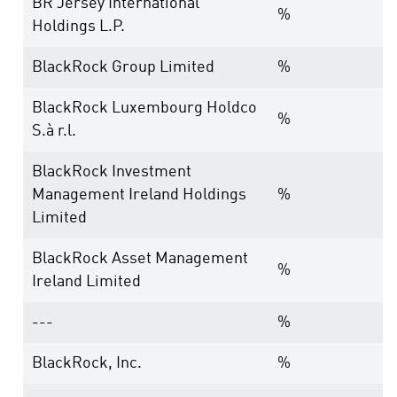
BR Jersey International
%
Holdings L.P.
BlackRock Group Limited
%
BlackRock Luxembourg Holdco
%
S.à r.l.
BlackRock Investment
Management Ireland Holdings
%
Limited
BlackRock Asset Management
%
Ireland Limited
---
%
BlackRock, Inc.
%