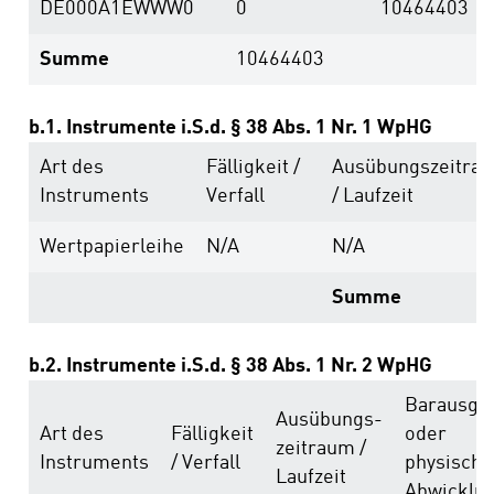
DE000A1EWWW0
0
10464403
Summe
10464403
b.1. Instrumente i.S.d. § 38 Abs. 1 Nr. 1 WpHG
Art des
Fälligkeit /
Ausübungs­zeitra
Instruments
Verfall
/ Laufzeit
Wertpapierleihe
N/A
N/A
Summe
b.2. Instrumente i.S.d. § 38 Abs. 1 Nr. 2 WpHG
Barausgle
Ausübungs­
Art des
Fälligkeit
oder
zeitraum /
Instruments
/ Verfall
physische
Laufzeit
Abwicklu