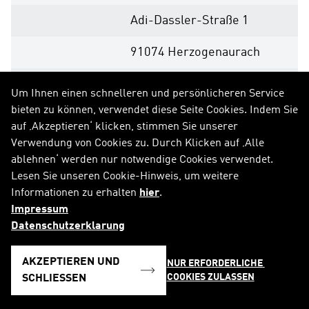
Adi-Dassler-Straße 1
91074 Herzogenaurach
Deutschland
Um Ihnen einen schnelleren und persönlicheren Service
bieten zu können, verwendet diese Seite Cookies. Indem Sie
Internet:
www.adidas-group.com
auf ‚Akzeptieren‘ klicken, stimmen Sie unserer
Verwendung von Cookies zu. Durch Klicken auf ‚Alle
ablehnen‘ werden nur notwendige Cookies verwendet.
Lesen Sie unseren Cookie-Hinweis, um weitere
Ende der Mitteilung
DGAP News-Service
Informationen zu erhalten
hier
.
Impressum
Datenschutzerklarung
AKZEPTIEREN UND
NUR ERFORDERLICHE 
COOKIES ZULASSEN
SCHLIESSEN
ZUR MITTEILUNG