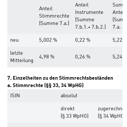
Anteil
Summ
Anteil
Instrumente
Anteil
Stimmrechte
(Summe
(Sum
(Summe 7.a.)
7.b.1.+ 7.b.2.)
7.a. + 
neu
5,002 %
0,22 %
5,22 
letzte
4,98 %
0,26 %
5,24 
Mitteilung
7. Einzelheiten zu den Stimmrechtsbeständen
a. Stimmrechte (§§ 33, 34 WpHG)
ISIN
absolut
direkt
zugerechnet
(§ 33 WpHG)
(§ 34 WpHG)