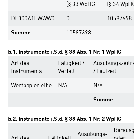
(§ 33 WpHG)
(§ 34 WpHG)
DE000A1EWWW0
0
10587698
Summe
10587698
b.1. Instrumente i.S.d. § 38 Abs. 1 Nr. 1 WpHG
Art des
Fälligkeit /
Ausübungs­zeitra
Instruments
Verfall
/ Laufzeit
Wertpapierleihe
N/A
N/A
Summe
b.2. Instrumente i.S.d. § 38 Abs. 1 Nr. 2 WpHG
Barausgle
Ausübungs­
Art des
Fälligkeit
oder