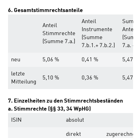
6. Gesamtstimmrechtsanteile
Anteil
Summ
Anteil
Instrumente
Anteil
Stimmrechte
(Summe
(Sum
(Summe 7.a.)
7.b.1.+ 7.b.2.)
7.a. + 
neu
5,06 %
0,41 %
5,47 
letzte
5,10 %
0,36 %
5,47 
Mitteilung
7. Einzelheiten zu den Stimmrechtsbeständen
a. Stimmrechte (§§ 33, 34 WpHG)
ISIN
absolut
direkt
zugerechnet