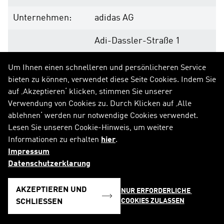
Unternehmen:
adidas AG
Adi-Dassler-Straße 1
91074 Herzogenaurach
Um Ihnen einen schnelleren und persönlicheren Service
bieten zu können, verwendet diese Seite Cookies. Indem Sie
Deutschland
auf ‚Akzeptieren‘ klicken, stimmen Sie unserer
Verwendung von Cookies zu. Durch Klicken auf ‚Alle
Internet:
www.adidas-group.com
ablehnen‘ werden nur notwendige Cookies verwendet.
Lesen Sie unseren Cookie-Hinweis, um weitere
Informationen zu erhalten
hier
.
Impressum
Ende der Mitteilung
DGAP News-Service
Datenschutzerklarung
AKZEPTIEREN UND
NUR ERFORDERLICHE 
COOKIES ZULASSEN
SCHLIESSEN