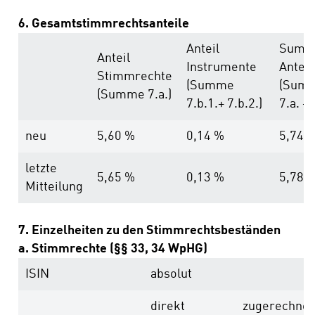
6. Gesamtstimmrechtsanteile
Anteil
Summ
Anteil
Instrumente
Anteil
Stimmrechte
(Summe
(Sum
(Summe 7.a.)
7.b.1.+ 7.b.2.)
7.a. + 
neu
5,60 %
0,14 %
5,74 
letzte
5,65 %
0,13 %
5,78 
Mitteilung
7. Einzelheiten zu den Stimmrechtsbeständen
a. Stimmrechte (§§ 33, 34 WpHG)
ISIN
absolut
direkt
zugerechnet