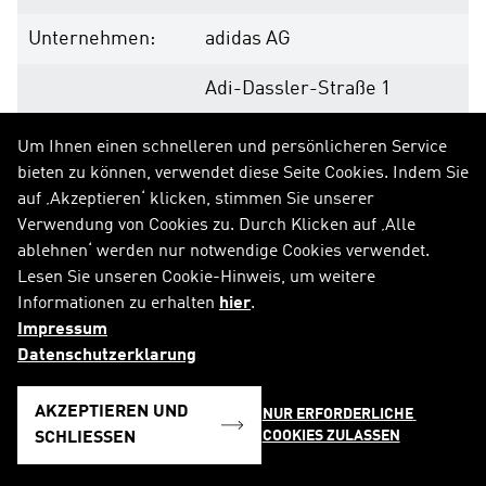
Unternehmen:
adidas AG
Adi-Dassler-Straße 1
91074 Herzogenaurach
Um Ihnen einen schnelleren und persönlicheren Service
bieten zu können, verwendet diese Seite Cookies. Indem Sie
Deutschland
auf ‚Akzeptieren‘ klicken, stimmen Sie unserer
Verwendung von Cookies zu. Durch Klicken auf ‚Alle
Internet:
www.adidas-group.com
ablehnen‘ werden nur notwendige Cookies verwendet.
Lesen Sie unseren Cookie-Hinweis, um weitere
Informationen zu erhalten
hier
.
Impressum
Ende der Mitteilung
DGAP News-Service
Datenschutzerklarung
AKZEPTIEREN UND
NUR ERFORDERLICHE 
COOKIES ZULASSEN
SCHLIESSEN