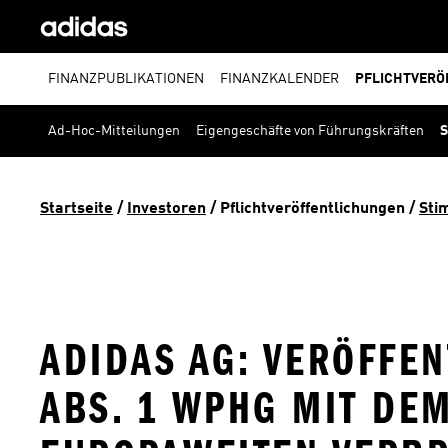
FINANZPUBLIKATIONEN
FINANZKALENDER
PFLICHTVERÖ
Ad-Hoc-Mitteilungen
Eigengeschäfte von Führungskräften
S
Startseite
 / 
Investoren
 / 
Pflichtveröffentlichungen
 / 
Sti
ADIDAS AG: VERÖFFEN
BS. 1 WPHG MIT DEM 