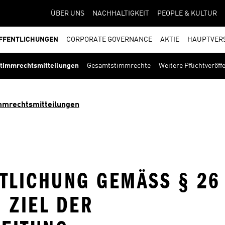
ÜBER UNS
NACHHALTIGKEIT
PEOPLE & KULTUR
FFENTLICHUNGEN
CORPORATE GOVERNANCE
AKTIE
HAUPTVER
timmrechtsmitteilungen
Gesamtstimmrechte
Weitere Pflichtveröf
mmrechtsmitteilungen
TLICHUNG GEMÄSS § 26 A
ZIEL DER E