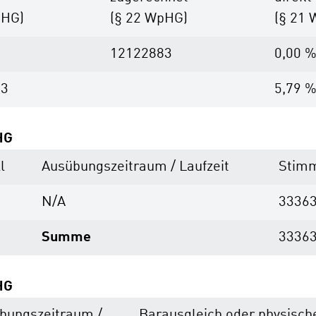
pHG)
(§ 22 WpHG)
(§ 21
12122883
0,00 
83
5,79 
HG
l
Ausübungs­zeitraum / Laufzeit
Stimm
N/A
3336
Summe
3336
HG
bungs­zeitraum /
Barausgleich oder physisch