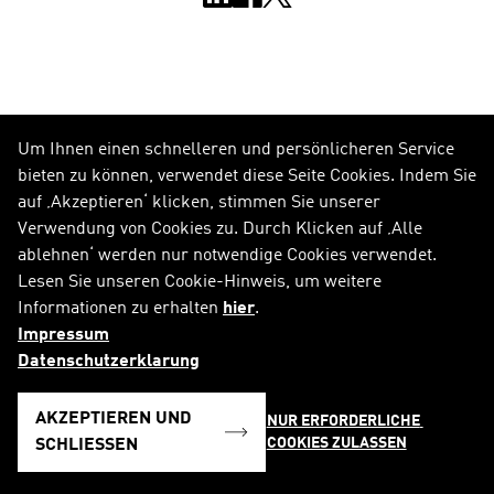
BELIEBT
Um Ihnen einen schnelleren und persönlicheren Service
bieten zu können, verwendet diese Seite Cookies. Indem Sie
auf ‚Akzeptieren‘ klicken, stimmen Sie unserer
PROFIL
Verwendung von Cookies zu. Durch Klicken auf ‚Alle
FINANZPUBLIKATIONEN
ablehnen‘ werden nur notwendige Cookies verwendet.
FINANZKALENDER
Lesen Sie unseren Cookie-Hinweis, um weitere
PRESSEMITTEILUNGEN
Informationen zu erhalten
hier
.
CAREERS.ADIDAS-GROUP.COM
Impressum
REPORT.ADIDAS-GROUP.COM
Datenschutzerklarung
AKZEPTIEREN UND
NUR ERFORDERLICHE 
COOKIES ZULASSEN
SCHLIESSEN