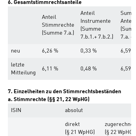
6. Gesamtstimmrechtsanteile
Anteil
Summ
Anteil
Instrumente
Anteil
Stimmrechte
(Summe
(Sum
(Summe 7.a.)
7.b.1.+ 7.b.2.)
7.a. + 
neu
6,26 %
0,33 %
6,59 
letzte
6,11 %
0,48 %
6,59 
Mitteilung
7. Einzelheiten zu den Stimmrechtsbeständen
a. Stimmrechte (§§ 21, 22 WpHG)
ISIN
absolut
direkt
zugerechnet
(§ 21 WpHG)
(§ 22 WpHG)