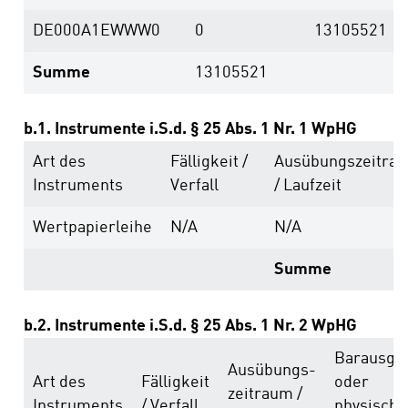
DE000A1EWWW0
0
13105521
Summe
13105521
b.1. Instrumente i.S.d. § 25 Abs. 1 Nr. 1 WpHG
Art des
Fälligkeit /
Ausübungs­zeitra
Instruments
Verfall
/ Laufzeit
Wertpapierleihe
N/A
N/A
Summe
b.2. Instrumente i.S.d. § 25 Abs. 1 Nr. 2 WpHG
Barausgle
Ausübungs­
Art des
Fälligkeit
oder
zeitraum /
Instruments
/ Verfall
physische