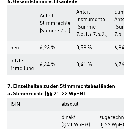
6. Gesamtstimmrechtsanteile
Anteil
Summ
Anteil
Instrumente
Anteil
Stimmrechte
(Summe
(Sum
(Summe 7.a.)
7.b.1.+ 7.b.2.)
7.a. + 
neu
6,26 %
0,58 %
6,84 
letzte
6,34 %
0,41 %
6,76 
Mitteilung
7. Einzelheiten zu den Stimmrechtsbeständen
a. Stimmrechte (§§ 21, 22 WpHG)
ISIN
absolut
direkt
zugerechnet
(§ 21 WpHG)
(§ 22 WpHG)