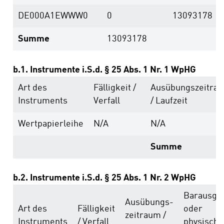
DE000A1EWWW0
0
13093178
Summe
13093178
b.1. Instrumente i.S.d. § 25 Abs. 1 Nr. 1 WpHG
Art des
Fälligkeit /
Ausübungs­zeitra
Instruments
Verfall
/ Laufzeit
Wertpapierleihe
N/A
N/A
Summe
b.2. Instrumente i.S.d. § 25 Abs. 1 Nr. 2 WpHG
Barausgle
Ausübungs­
Art des
Fälligkeit
oder
zeitraum /
Instruments
/ Verfall
physische