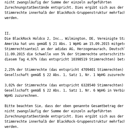
nicht zwangsläufig der Summe der einzeln aufgeführten

Zurechnungstatbestände entspricht. Dies ergibt sich aus der Ta
Stimmrechte innerhalb der BlackRock-Gruppenstruktur mehrfach z
werden.

II.

Die BlackRock Holdco 2, Inc., Wilmington, DE, Vereinigte Staat
Amerika hat uns gemäß § 21 Abs. 1 WpHG am 15.09.2015 mitgeteil
Stimmrechtsanteil an der adidas AG, Herzogenaurach, Deutschlan
11.09.2015 die Schwelle von 5% der Stimmrechte unterschritten 
diesem Tag 4,97% (das entspricht 10398519 Stimmrechten) betrag
2,25% der Stimmrechte (das entspricht 4709401 Stimmrechten) si
Gesellschaft gemäß § 22 Abs. 1, Satz 1, Nr. 1 WpHG zuzurechnen
3,02% der Stimmrechte (das entspricht 6328540 Stimmrechten) si
Gesellschaft gemäß § 22 Abs. 1, Satz 1, Nr. 6 WpHG in Verbindu
WpHG zuzurechnen.

Bitte beachten Sie, dass der oben genannte Gesamtbetrag der St
nicht zwangsläufig der Summe der einzeln aufgeführten

Zurechnungstatbestände entspricht. Dies ergibt sich aus der Ta
Stimmrechte innerhalb der BlackRock-Gruppenstruktur mehrfach z
werden.
