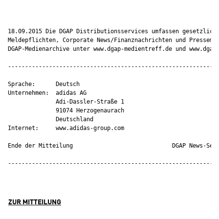
18.09.2015 Die DGAP Distributionsservices umfassen gesetzliche
Meldepflichten, Corporate News/Finanznachrichten und Pressemit
DGAP-Medienarchive unter www.dgap-medientreff.de und www.dgap.
--------------------------------------------------------------
Sprache:      Deutsch

Unternehmen:  adidas AG

              Adi-Dassler-Straße 1

              91074 Herzogenaurach

              Deutschland

Internet:     www.adidas-group.com

Ende der Mitteilung                             DGAP News-Serv
--------------------------------------------------------------
ZUR MITTEILUNG