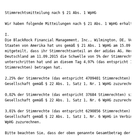
Stimmrechtsmitteilung nach § 21 Abs. 1 WpHG

Wir haben folgende Mitteilungen nach § 21 Abs. 1 WpHG erhalten
I.

Die BlackRock Financial Management, Inc., Wilmington, DE, Vere
Staaten von Amerika hat uns gemäß § 21 Abs. 1 WpHG am 15.09.20
mitgeteilt, dass ihr Stimmrechtsanteil an der adidas AG, Herzo
Deutschland am 11.09.2015 die Schwelle von 5% der Stimmrechte

unterschritten hat und an diesem Tag 4,97% (das entspricht 103
Stimmrechten) betragen hat.

2,25% der Stimmrechte (das entspricht 4709401 Stimmrechten) si
Gesellschaft gemäß § 22 Abs. 1, Satz 1, Nr. 1 WpHG zuzurechnen
0,02% der Stimmrechte (das entspricht 37684 Stimmrechten) sind
Gesellschaft gemäß § 22 Abs. 1, Satz 1, Nr. 6 WpHG zuzurechnen
3,01% der Stimmrechte (das entspricht 6290856 Stimmrechten) si
Gesellschaft gemäß § 22 Abs. 1, Satz 1, Nr. 6 WpHG in Verbindu
WpHG zuzurechnen.

Bitte beachten Sie, dass der oben genannte Gesamtbetrag der St