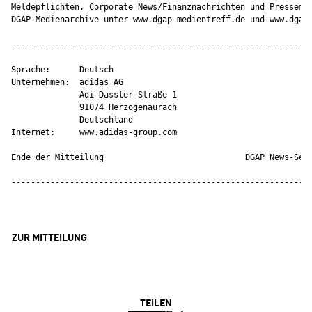
Meldepflichten, Corporate News/Finanznachrichten und Pressemit
DGAP-Medienarchive unter www.dgap-medientreff.de und www.dgap.
--------------------------------------------------------------
Sprache:      Deutsch

Unternehmen:  adidas AG

              Adi-Dassler-Straße 1

              91074 Herzogenaurach

              Deutschland

Internet:     www.adidas-group.com

Ende der Mitteilung                             DGAP News-Serv
--------------------------------------------------------------
ZUR MITTEILUNG
TEILEN