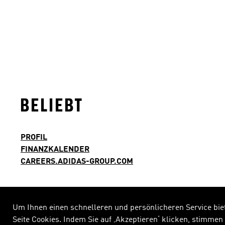
BELIEBT
PROFIL
FINANZKALENDER
CAREERS.ADIDAS-GROUP.COM
Um Ihnen einen schnelleren und persönlicheren Service bie
Seite Cookies. Indem Sie auf ‚Akzeptieren‘ klicken, stimme