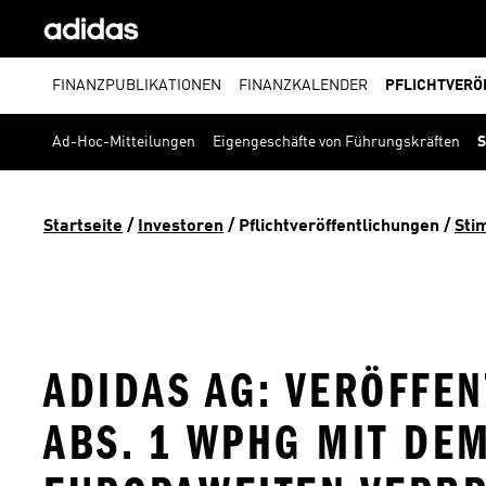
FINANZPUBLIKATIONEN
FINANZKALENDER
PFLICHTVERÖ
Ad-Hoc-Mitteilungen
Eigengeschäfte von Führungskräften
S
Startseite
 / 
Investoren
 / 
Pflichtveröffentlichungen
 / 
Sti
ADIDAS AG: VERÖFFEN
BS. 1 WPHG MIT DEM 