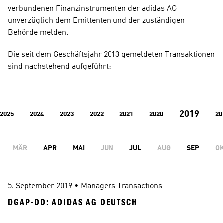
verbundenen Finanzinstrumenten der adidas AG 
unverzüglich dem Emittenten und der zuständigen 
Behörde melden.
Die seit dem Geschäftsjahr 2013 gemeldeten Transaktionen 
sind nachstehend aufgeführt:
2019
2025
2024
2023
2022
2021
2020
20
MÄR
APR
MAI
JUN
JUL
AUG
SEP
O
5. September 2019
 • 
Managers Transactions
DGAP-DD: ADIDAS AG DEUTSCH