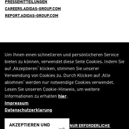
PRESSEMITTEILUNGEN
CAREERS.ADIDAS-GROUP.COM
REPORT.ADIDAS-GROUP.COM
Um Ihnen einen schnelleren und persönlicheren Service
FOLGE UNS AUF
bieten zu können, verwendet diese Seite Cookies. Indem Sie
auf ‚Akzeptieren‘ klicken, stimmen Sie unserer
Alle Social Media Kanäle
Verwendung von Cookies zu. Durch Klicken auf ‚Alle
ablehnen‘ werden nur notwendige Cookies verwendet.
RSS
FAQ
Lesen Sie unseren Cookie-Hinweis, um weitere
Informationen zu erhalten
hier
.
Sitemap
Kontakt
Impressum
Impressum
Rechtliche Hinweise
Datenschutzerklarung
Datenschutzerklärung
Cookie-Hinweis
AKZEPTIEREN UND
NUR ERFORDERLICHE 