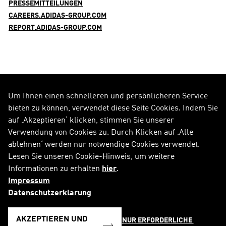
PRESSEMITTEILUNGEN
CAREERS.ADIDAS-GROUP.COM
REPORT.ADIDAS-GROUP.COM
Um Ihnen einen schnelleren und persönlicheren Service
FOLGE UNS AUF
bieten zu können, verwendet diese Seite Cookies. Indem Sie
auf ‚Akzeptieren‘ klicken, stimmen Sie unserer
Alle Social Media Kanäle
Verwendung von Cookies zu. Durch Klicken auf ‚Alle
ablehnen‘ werden nur notwendige Cookies verwendet.
RSS
FAQ
Lesen Sie unseren Cookie-Hinweis, um weitere
Informationen zu erhalten
hier
.
Sitemap
Kontakt
Impressum
Impressum
Rechtliche Hinweise
Datenschutzerklarung
Datenschutzerklärung
Cookie-Hinweis
AKZEPTIEREN UND
NUR ERFORDERLICHE 