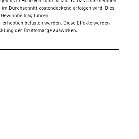
rgebnis in Höhe von rund 50 Mio. €. Das Unternehmen 
s im Durchschnitt kostendeckend erfolgen wird. Dies 
 Gewinnbeitrag führen.
 erheblich belasten werden. Diese Effekte werden 
wicklung der Bruttomarge auswirken.