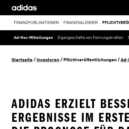
FINANZPUBLIKATIONEN
FINANZKALENDER
PFLICHTVERÖ
Ad-Hoc-Mitteilungen
Eigengeschäfte von Führungskräften
Startseite
 / 
Investoren
 / 
Pflichtveröffentlichungen
 / 
Ad-
ADIDAS ERZIELT BESS
ERGEBNISSE IM ERST