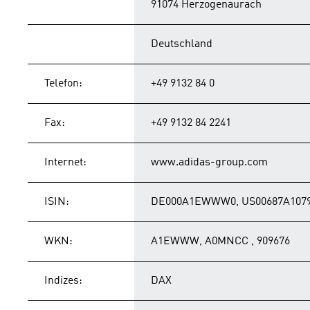
91074 Herzogenaurach
Deutschland
Telefon:
+49 9132 84 0
Fax:
+49 9132 84 2241
Internet:
www.adidas-group.com
ISIN:
DE000A1EWWW0, US00687A1079
WKN:
A1EWWW, A0MNCC , 909676
Indizes:
DAX