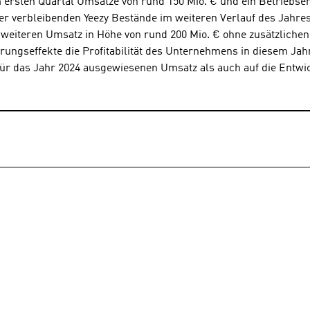
m ersten Quartal Umsätze von rund 150 Mio. € und ein Betriebse
er verbleibenden Yeezy Bestände im weiteren Verlauf des Jahre
 weiteren Umsatz in Höhe von rund 200 Mio. € ohne zusätzlichen
ungseffekte die Profitabilität des Unternehmens in diesem Jahr
n für das Jahr 2024 ausgewiesenen Umsatz als auch auf die Ent