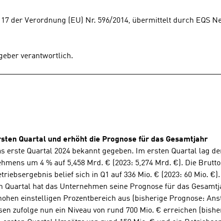
l 17 der Verordnung (EU) Nr. 596/2014, übermittelt durch EQS N
sgeber verantwortlich.
rsten Quartal 
und erhöht die Prognose für das Gesamtjahr 
das erste Quartal 2024 bekannt gegeben. Im ersten Quartal lag
ehmens um 4 % auf 5,458 Mrd. € (2023: 5,274 Mrd. €). Die Brut
riebsergebnis belief sich in Q1 auf 336 Mio. € (2023: 60 Mio. €).
n Quartal hat das Unternehmen seine Prognose für das Gesamtja
hen einstelligen Prozentbereich aus (bisherige Prognose: Ansti
 zufolge nun ein Niveau von rund 700 Mio. € erreichen (bisher