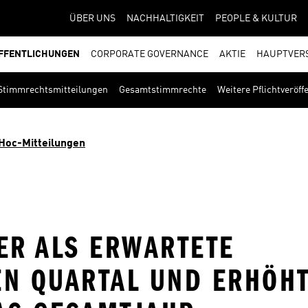
ÜBER UNS
NACHHALTIGKEIT
PEOPLE & KULTUR
FFENTLICHUNGEN
CORPORATE GOVERNANCE
AKTIE
HAUPTVER
Stimmrechtsmitteilungen
Gesamtstimmrechte
Weitere Pflichtveröf
Hoc-Mitteilungen
ER ALS ERWARTETE
EN QUARTAL UND ERHÖH