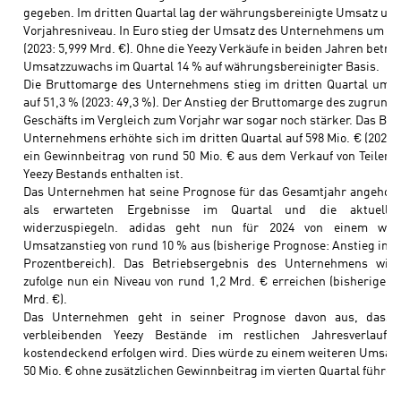
gegeben. Im dritten Quartal lag der währungsbereinigte Umsatz um
Vorjahresniveau. In Euro stieg der Umsatz des Unternehmens um 7 % 
(2023: 5,999 Mrd. €). Ohne die Yeezy Verkäufe in beiden Jahren betrug
Umsatzzuwachs im Quartal 14 % auf währungsbereinigter Basis.
Die Bruttomarge des Unternehmens stieg im dritten Quartal um 2
auf 51,3 % (2023: 49,3 %). Der Anstieg der Bruttomarge des zugrunde
Geschäfts im Vergleich zum Vorjahr war sogar noch stärker. Das Bet
Unternehmens erhöhte sich im dritten Quartal auf 598 Mio. € (2023: 4
ein Gewinnbeitrag von rund 50 Mio. € aus dem Verkauf von Teilen d
Yeezy Bestands enthalten ist.
Das Unternehmen hat seine Prognose für das Gesamtjahr angehobe
als erwarteten Ergebnisse im Quartal und die aktuelle 
widerzuspiegeln. adidas geht nun für 2024 von einem währu
Umsatzanstieg von rund 10 % aus (bisherige Prognose: Anstieg im ho
Prozentbereich). Das Betriebsergebnis des Unternehmens wir
zufolge nun ein Niveau von rund 1,2 Mrd. € erreichen (bisherige Pr
Mrd. €).
Das Unternehmen geht in seiner Prognose davon aus, dass d
verbleibenden Yeezy Bestände im restlichen Jahresverlauf i
kostendeckend erfolgen wird. Dies würde zu einem weiteren Umsatz 
50 Mio. € ohne zusätzlichen Gewinnbeitrag im vierten Quartal führen