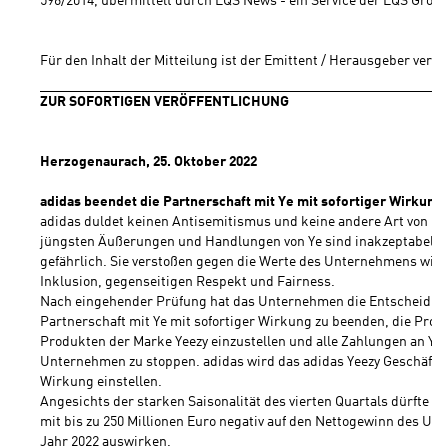
596/2014, übermittelt durch EQS News - ein Service der EQS Grou
Für den Inhalt der Mitteilung ist der Emittent / Herausgeber veran
ZUR SOFORTIGEN VERÖFFENTLICHUNG
Herzogenaurach, 25. Oktober 2022
adidas beendet die Partnerschaft mit Ye mit sofortiger Wirkung
adidas duldet keinen Antisemitismus und keine andere Art von Has
jüngsten Äußerungen und Handlungen von Ye sind inakzeptabel, ha
gefährlich. Sie verstoßen gegen die Werte des Unternehmens wie Vi
Inklusion, gegenseitigen Respekt und Fairness.
Nach eingehender Prüfung hat das Unternehmen die Entscheidung 
Partnerschaft mit Ye mit sofortiger Wirkung zu beenden, die Produ
Produkten der Marke Yeezy einzustellen und alle Zahlungen an Ye 
Unternehmen zu stoppen. adidas wird das adidas Yeezy Geschäft mi
Wirkung einstellen.
Angesichts der starken Saisonalität des vierten Quartals dürfte sich
mit bis zu 250 Millionen Euro negativ auf den Nettogewinn des Un
Jahr 2022 auswirken.