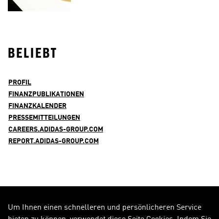
BELIEBT
PROFIL
FINANZPUBLIKATIONEN
FINANZKALENDER
PRESSEMITTEILUNGEN
CAREERS.ADIDAS-GROUP.COM
REPORT.ADIDAS-GROUP.COM
Um Ihnen einen schnelleren und persönlicheren Service
FOLGE UNS AUF