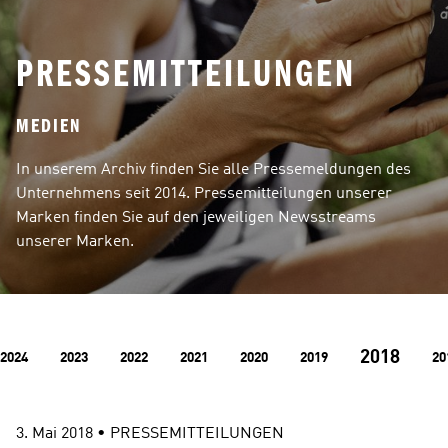
PRESSEMITTEILUNGEN
MEDIEN
In unserem Archiv finden Sie alle Pressemeldungen des 
Unternehmens seit 2014. Pressemitteilungen unserer 
Marken finden Sie auf den jeweiligen Newsstreams 
unserer Marken.
2018
2024
2023
2022
2021
2020
2019
20
3. Mai 2018
 • 
PRESSEMITTEILUNGEN