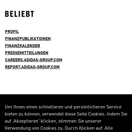
BELIEBT
PROFIL
FINANZPUBLIKATIONEN
FINANZKALENDER
PRESSEMITTEILUNGEN
CAREERS.ADIDAS-GROUP.COM
REPORT.ADIDAS-GROUP.COM
Um Ihnen einen schnelleren und persönlicheren Service
FOLGE UNS AUF
bieten zu können, verwendet diese Seite Cookies. Indem Sie
auf ‚Akzeptieren‘ klicken, stimmen Sie unserer
Alle Social Media Kanäle
Verwendung von Cookies zu. Durch Klicken auf ‚Alle